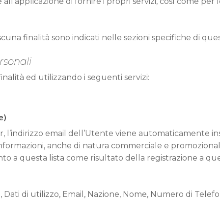
all’applicazione di fornire i propri servizi, così come per 
iascuna finalità sono indicati nelle sezioni specifiche di 
rsonali
inalità ed utilizzando i seguenti servizi:
e)
er, l’indirizzo email dell’Utente viene automaticamente ins
nformazioni, anche di natura commerciale e promozionale,
to a questa lista come risultato della registrazione a q
 Dati di utilizzo, Email, Nazione, Nome, Numero di Telefo