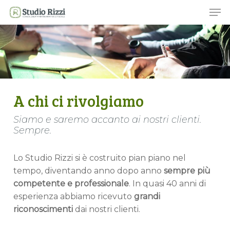
Skip
Men
to
main
content
A chi ci rivolgiamo
Siamo e saremo accanto ai nostri clienti.
Sempre.
Lo Studio Rizzi si è costruito pian piano nel
tempo, diventando anno dopo anno
sempre più
competente e professionale
. In quasi 40 anni di
esperienza abbiamo ricevuto
grandi
riconoscimenti
dai nostri clienti.