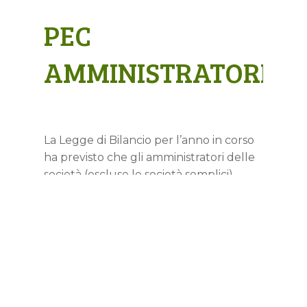
PEC
AMMINISTRATORI
La Legge di Bilancio per l’anno in corso
ha previsto che gli amministratori delle
società (escluse le società semplici)
debbano dotarsi di un proprio indirizzo
pec e comunicarlo al Registro…
Read More