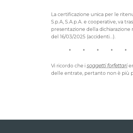
La certificazione unica per le rite
S.p.A, S.A.p.A. e cooperative, va tr
presentazione della dichiarazione m
del 16/03/2025 (accidenti…).
* * * * * 
Vi ricordo che i
soggetti forfettari
em
delle entrate, pertanto non è più p