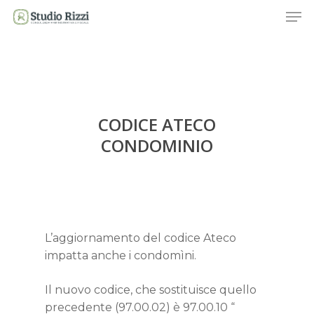
Skip
Men
to
main
content
CODICE ATECO
CONDOMINIO
L’aggiornamento del codice Ateco
impatta anche i condomìni.
Il nuovo codice, che sostituisce quello
precedente (97.00.02) è 97.00.10 “