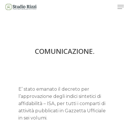
Skip
Men
to
main
content
COMUNICAZIONE.
E’ stato emanato il decreto per
l’approvazione degli indici sintetici di
affidabilità – ISA, per tutti i comparti di
attività pubblicati in Gazzetta Ufficiale
in sei volumi.