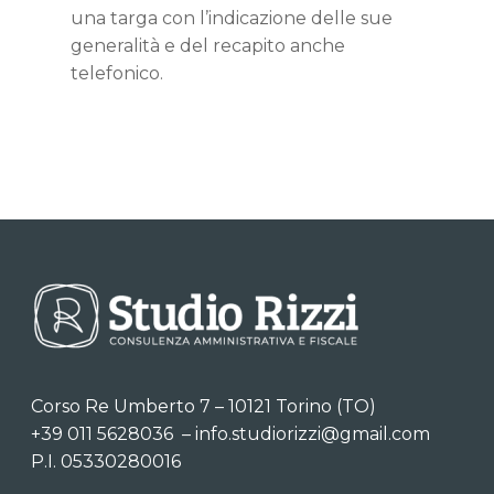
una targa con l’indicazione delle sue
generalità e del recapito anche
telefonico.
Corso Re Umberto 7 – 10121 Torino (TO)
+39 011 5628036
–
info.studiorizzi@gmail.com
P.I. 05330280016