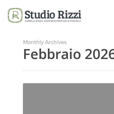
Skip
to
main
content
Monthly Archives
Febbraio 202