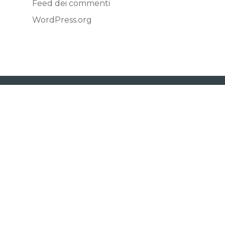
Feed dei commenti
WordPress.org
Corso Re Umberto 7 – 10121 Torino (TO)
+39 011 5628036
–
info.studiorizzi@gmail.com
P.I. 05330280016
Privacy Policy